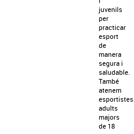
i
juvenils
per
practicar
esport
de
manera
segura i
saludable.
També
atenem
esportistes
adults
majors
de 18