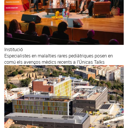
Institució
Especialistes en malalties rares pediàtriques posen en
comú els avenços mèdics recents a l’Únicas Talks