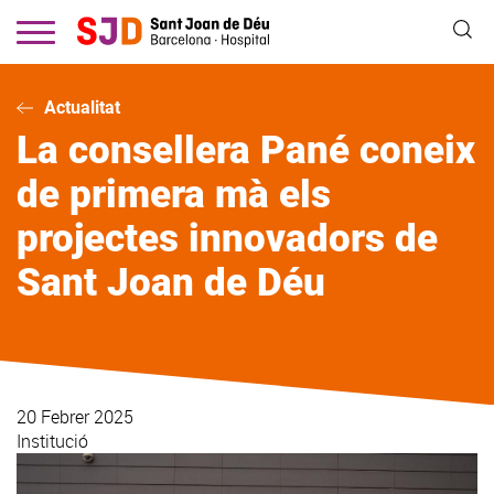
Vés
al
contingut
Actualitat
La consellera Pané coneix
de primera mà els
projectes innovadors de
Sant Joan de Déu
20 Febrer 2025
Institució