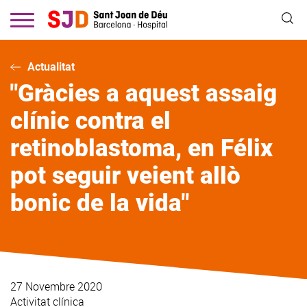
Vés
al
contingut
Actualitat
"Gràcies a aquest assaig
clínic contra el
retinoblastoma, en Félix
pot seguir veient allò
bonic de la vida"
27 Novembre 2020
Activitat clínica