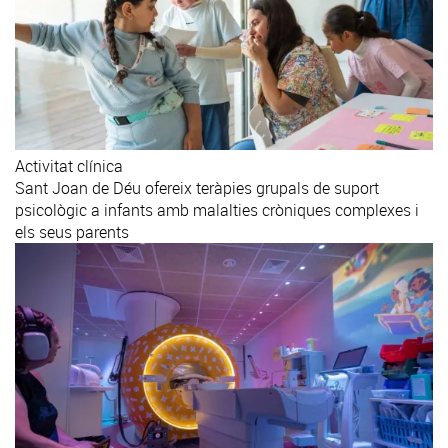
Activitat clínica
Sant Joan de Déu ofereix teràpies grupals de suport
psicològic a infants amb malalties cròniques complexes i
els seus parents