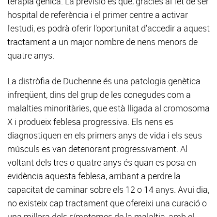
teràpia gènica. La previsió és que, gràcies al fet de ser
hospital de referència i el primer centre a activar
l'estudi, es podrà oferir l'oportunitat d'accedir a aquest
tractament a un major nombre de nens menors de
quatre anys.
La distròfia de Duchenne és una patologia genètica
infreqüent, dins del grup de les conegudes com a
malalties minoritàries, que està lligada al cromosoma
X i produeix feblesa progressiva. Els nens es
diagnostiquen en els primers anys de vida i els seus
músculs es van deteriorant progressivament. Al
voltant dels tres o quatre anys és quan es posa en
evidència aquesta feblesa, arribant a perdre la
capacitat de caminar sobre els 12 o 14 anys. Avui dia,
no existeix cap tractament que ofereixi una curació o
una millora dels símptomes de la malaltia, amb el