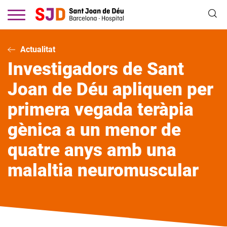
Vés
al
contingut
Actualitat
Investigadors de Sant
Joan de Déu apliquen per
primera vegada teràpia
gènica a un menor de
quatre anys amb una
malaltia neuromuscular