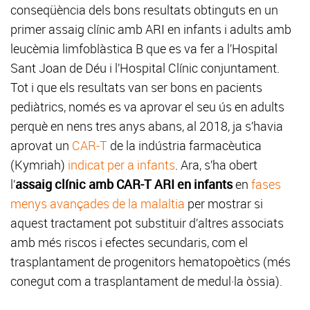
conseqüència dels bons resultats obtinguts en un
primer assaig clínic amb ARI en infants i adults amb
leucèmia limfoblàstica B que es va fer a l’Hospital
Sant Joan de Déu i l’Hospital Clínic conjuntament.
Tot i que els resultats van ser bons en pacients
pediàtrics, només es va aprovar el seu ús en adults
perquè en nens tres anys abans, al 2018, ja s’havia
aprovat un
CAR-T
de la indústria farmacèutica
(Kymriah)
indicat per a infants
. Ara, s’ha obert
l’
assaig clínic amb CAR-T ARI en infants
en
fases
menys avançades de la malaltia
per mostrar si
aquest tractament pot substituir d’altres associats
amb més riscos i efectes secundaris, com el
trasplantament de progenitors hematopoètics (més
conegut com a trasplantament de medul·la òssia).