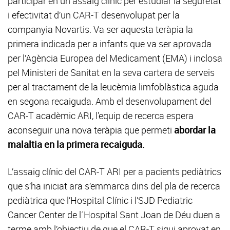
participar en un assaig clínic per estudiar la seguretat
i efectivitat d’un CAR-T desenvolupat per la
companyia Novartis. Va ser aquesta teràpia la
primera indicada per a infants que va ser aprovada
per l’Agència Europea del Medicament (EMA) i inclosa
pel Ministeri de Sanitat en la seva cartera de serveis
per al tractament de la leucèmia limfoblàstica aguda
en segona recaiguda. Amb el desenvolupament del
CAR-T acadèmic ARI, l'equip de recerca espera
aconseguir una nova teràpia que permeti
abordar la
malaltia en la primera recaiguda.
L’assaig clínic del CAR-T ARI per a pacients pediàtrics
que s’ha iniciat ara s’emmarca dins del pla de recerca
pediàtrica que l’Hospital Clínic i l’SJD Pediatric
Cancer Center de l´Hospital Sant Joan de Déu duen a
terme amb l’objectiu de que el CAR-T sigui aprovat en