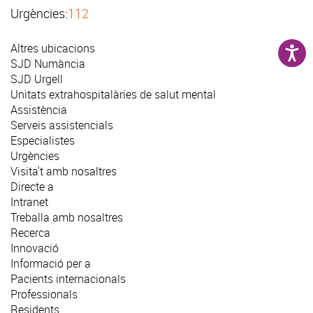
Urgències:
112
Altres ubicacions
SJD Numància
SJD Urgell
Unitats extrahospitalàries de salut mental
Assistència
Serveis assistencials
Especialistes
Urgències
Visita't amb nosaltres
Directe a
Intranet
Treballa amb nosaltres
Recerca
Innovació
Informació per a
Pacients internacionals
Professionals
Residents