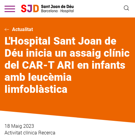
Vés
al
contingut
Actualitat
L'Hospital Sant Joan de
Déu inicia un assaig clínic
del CAR-T ARI en infants
amb leucèmia
limfoblàstica
18 Maig 2023
Activitat clínica
Recerca