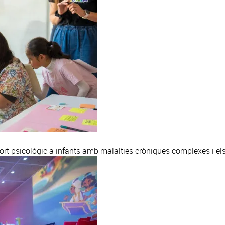
ort psicològic a infants amb malalties cròniques complexes i el