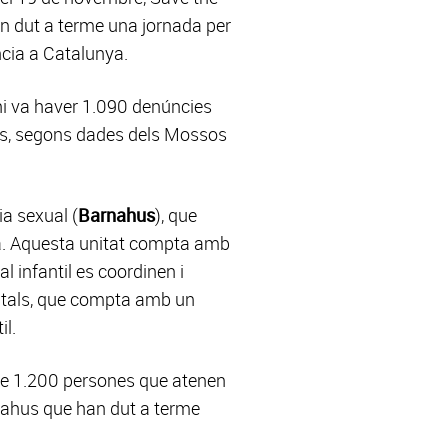
an dut a terme una jornada per
ncia a Catalunya.
hi va haver 1.090 denúncies
als, segons dades dels Mossos
ia sexual (
Barnahus
), que
ca. Aquesta unitat compta amb
l infantil es coordinen i
spitals, que compta amb un
il.
 de 1.200 persones que atenen
rnahus que han dut a terme