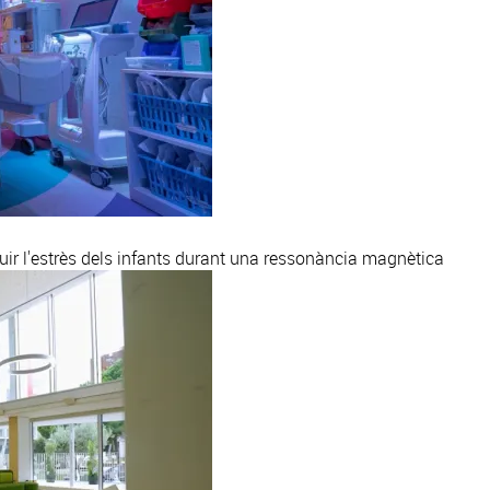
uir l'estrès dels infants durant una ressonància magnètica