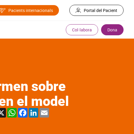
Pacients internacionals
Portal del Pacient
Col·labora
Dona
ormen sobre
 en el model
X
WhatsApp
Facebook
LinkedIn
Email