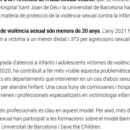
ospital Sant Joan de Déu i la Universitat de Barcelona h
matèria de protecció de la violència sexual contra la infà
 de violència sexual són menors de 20 anys
. L’any 2021 
m a víctima a un menor d’edat i 373 per agressions sexu
egrada d’atenció a infants i adolescents víctimes de violènc
2020, ha contribuït a fer més visible aquesta problemàti
tots els departaments que intervenen en un cas d’abús sexua
e per atendre l’infant. Una casa lluny de comissaries i ho
nenes i professionals especialitzats en victimologia infant
ls professionals és clau en aquest model. Per això, més
sexual han participat a les formacions sobre el model Ba
a Universitat de Barcelona i Save the Children.