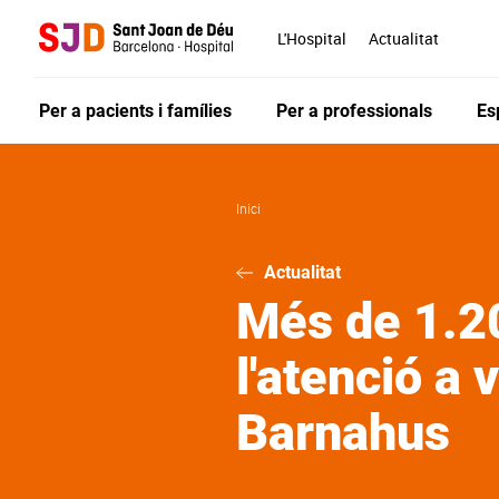
Vés
al
L'Hospital
Actualitat
contingut
Per a pacients i famílies
Per a professionals
Es
Inici
Actualitat
Més de 1.2
l'atenció a
Barnahus