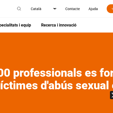
Contacte
Ajuda
pecialitats i equip
Recerca i innovació
00 professionals es f
 víctimes d'abús sexual