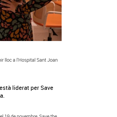
r lloc a l'Hospital Sant Joan
stà liderat per Save
a.
a el 19 de novembre, Save the