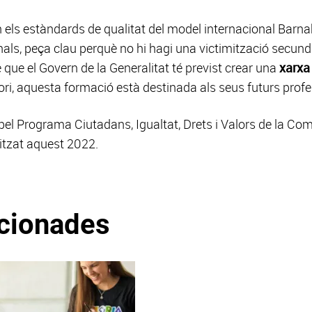
n els estàndards de qualitat del model internacional Ba
als, peça clau perquè no hi hagi una victimització secundà
que el Govern de la Generalitat té previst crear una
xarxa
tori, aquesta formació està destinada als seus futurs profe
pel Programa Ciutadans, Igualtat, Drets i Valors de la Co
alitzat aquest 2022.
acionades