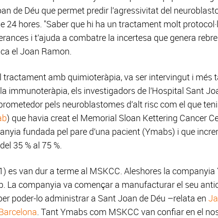
Joan de Déu que permet predir l’agressivitat del neurobl
de 24 hores. "Saber que hi ha un tractament molt protocol·li
sperances i t’ajuda a combatre la incertesa que genera rebr
lica el Joan Ramon.
el tractament amb quimioteràpia, va ser intervingut i més t
la immunoteràpia, els investigadors de l’Hospital Sant Jo
prometedor pels neuroblastomes d’alt risc com el que teni
ab
) que havia creat el Memorial Sloan Kettering Cancer 
nyia fundada pel pare d’una pacient (Ymabs) i que incr
del 35 % al 75 %.
e 1) es van dur a terme al MSKCC. Aleshores la companyia 
ab. La companyia va començar a manufacturar el seu anticò
er poder-lo administrar a Sant Joan de Déu –relata en
J
 Barcelona
. Tant Ymabs com MSKCC van confiar en el nost