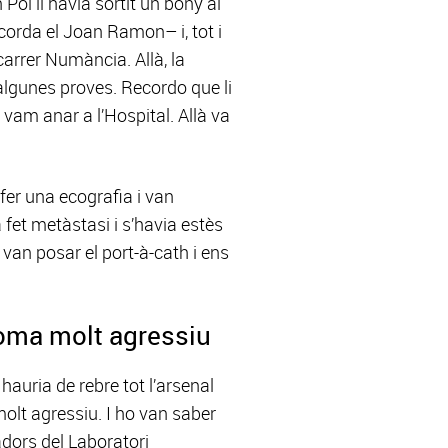
Pol li havia sortit un bony al
ecorda el Joan Ramon– i, tot i
carrer Numància. Allà, la
 algunes proves. Recordo que li
à vam anar a l’Hospital. Allà va
fer una ecografia i van
 fet metàstasi i s’havia estès
 van posar el port-à-cath i ens
toma molt agressiu
hauria de rebre tot l’arsenal
olt agressiu. I ho van saber
dors del Laboratori