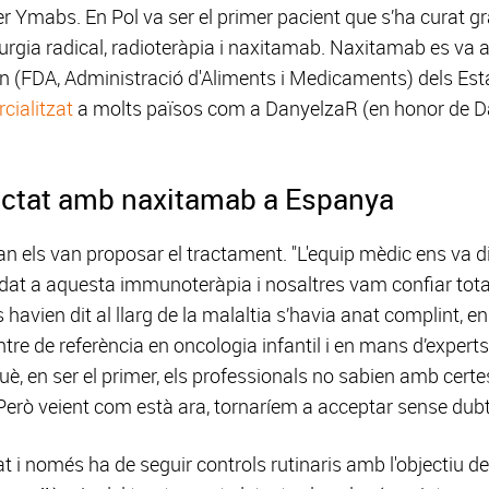
er Ymabs. En Pol va ser el primer pacient que s’ha curat gr
rurgia radical, radioteràpia i naxitamab. Naxitamab es va 
 (FDA, Administració d'Aliments i Medicaments) dels Est
cialitzat
a molts països com a DanyelzaR (en honor de Dani
ractat amb naxitamab a Espanya
n els van proposar el tractament. "L'equip mèdic ens va dir 
dat a aquesta immunoteràpia i nosaltres vam confiar totalm
havien dit al llarg de la malaltia s’havia anat complint, 
e de referència en oncologia infantil i en mans d’expert
què, en ser el primer, els professionals no sabien amb cert
erò veient com està ara, tornaríem a acceptar sense dubta
at i només ha de seguir controls rutinaris amb l'objectiu de