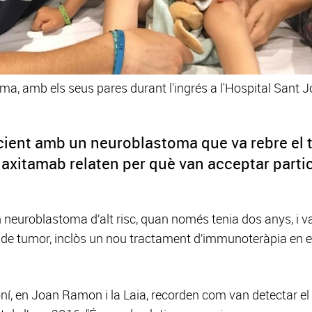
oma, amb els seus pares durant l'ingrés a l'Hospital Sant
acient amb un neuroblastoma que va rebre el
itamab relaten per què van acceptar particip
n neuroblastoma d’alt risc, quan només tenia dos anys, i va
 de tumor, inclòs un nou tractament d’immunoteràpia en el
ní, en Joan Ramon i la Laia, recorden com van detectar el