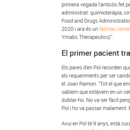
primera vegada l’anticòs fet p
administrat: quimioteràpia, ci
Food and Drugs Administration
2020 i ara és un
fàrmac comer
Ymabs Therapeutics)".
El primer pacient t
Els pares d'en Pol recorden qua
els requeriments per ser candi
el Joan Ramon. "Tot el que ens 
sabíem que estàvem en un centr
dubtar-ho. No va ser fàcil per
Pol i ho va passar malament. P
Avui en Pol té 9 anys, està cur