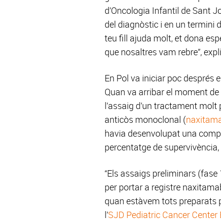
d’Oncologia Infantil de Sant 
del diagnòstic i en un termini 
teu fill ajuda molt, et dona e
que nosaltres vam rebre”, exp
En Pol va iniciar poc després 
Quan va arribar el moment de 
l’assaig d’un tractament molt 
anticòs monoclonal (
naxitam
havia desenvolupat una compa
percentatge de supervivència, 
“Els assaigs preliminars (fas
per portar a registre naxitam
quan estàvem tots preparats p
l’
SJD Pediatric Cancer Center