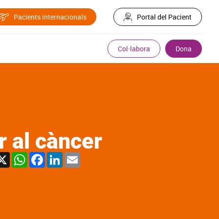
Pacients internacionals
Portal del Pacient
Col·labora
Dona
r al càncer
X
WhatsApp
Facebook
LinkedIn
Email