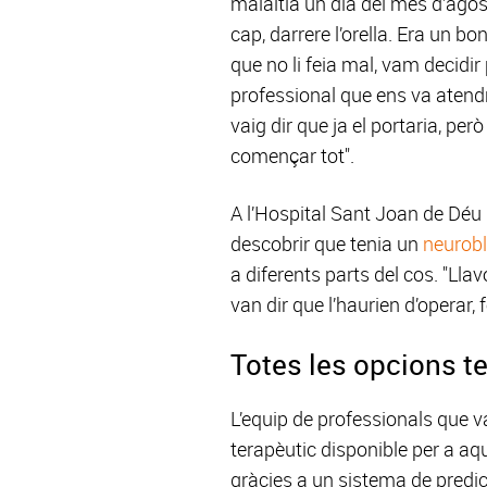
malaltia un dia del mes d’agost
cap, darrere l’orella. Era un b
que no li feia mal, vam decidir
professional que ens va atendr
vaig dir que ja el portaria, per
començar tot".
A l’Hospital Sant Joan de Déu 
descobrir que tenia un
neurob
a diferents parts del cos. "Lla
van dir que l’haurien d’operar
Totes les opcions t
L’equip de professionals que va
terapèutic disponible per a a
gràcies a un sistema de predi