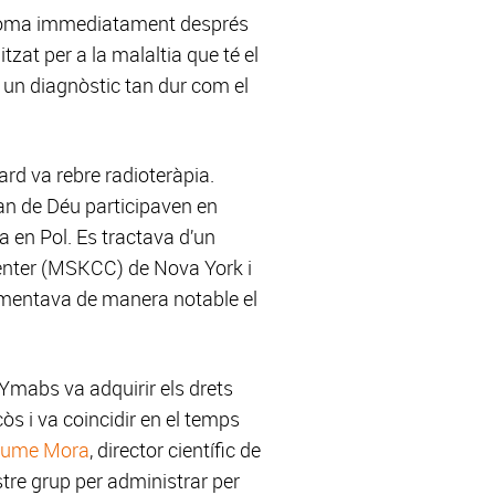
astoma immediatament després
tzat per a la malaltia que té el
e un diagnòstic tan dur com el
ard va rebre radioteràpia.
an de Déu participaven en
a en Pol. Es tractava d’un
Center (MSKCC) de Nova York i
ementava de manera notable el
Ymabs va adquirir els drets
s i va coincidir en el temps
aume Mora
, director científic de
re grup per administrar per