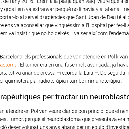
 de l’any 2016. "Érem a la platja quan vaig veure que a en 
ony gros i em va estranyar perquè no li havia vist abans –r
 portar-lo al servei d’urgències que Sant Joan de Déu té al 
e ens va aconsellar que vinguéssim a l’Hospital per fer-li
ò em va insistir que no ho deixés. I va ser així com l’endem
Barcelona, els professionals que van atendre en Pol li van 
lastoma
. El tumor era en una fase molt avançada: ja havia
vors, tot va anar de pressa –recorda la Laia –. De seguida li
, fer quimioteràpia, radioteràpia i també immunoteràpia".
erapèutiques per tractar un neuroblas
n atendre en Pol van veure clar de bon principi que el nen 
quest tumor, perquè el neuroblastoma que presentava era m
cció desenvolupat uns anys abans per un equip d’investiga