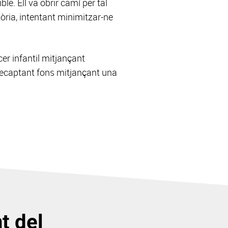
le. Ell va obrir camí per tal
òria, intentant minimitzar-ne
cer infantil mitjançant
 recaptant fons mitjançant una
t del