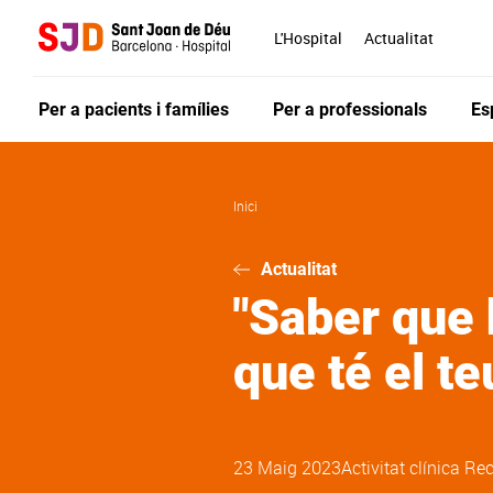
Vés
al
L'Hospital
Actualitat
contingut
Per a pacients i famílies
Per a professionals
Es
Inici
Actualitat
"Saber que 
que té el te
23 Maig 2023
Activitat clínica
Rec