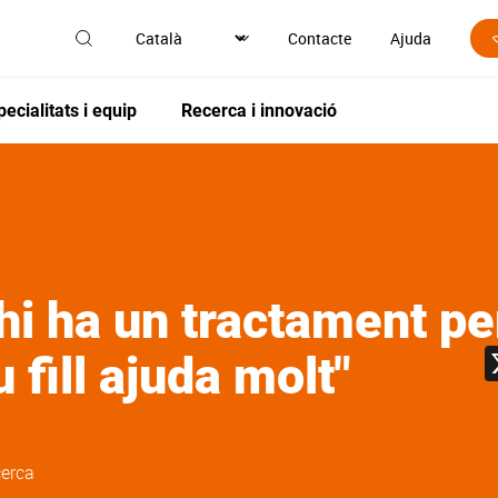
Contacte
Ajuda
pecialitats i equip
Recerca i innovació
hi ha un tractament pe
u fill ajuda molt"
erca