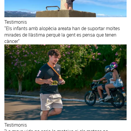
Testimonis
"Els infants amb alopècia areata han de suportar moltes
mirades de llàstima perquè la gent es pensa que tenen
càncer"
Testimonis