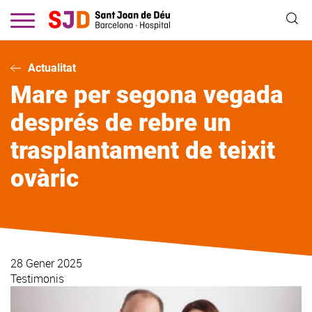
Vés
al
contingut
Actualitat
Mare per segona vegada
després de rebre un
trasplantament de teixit
ovàric
28 Gener 2025
Testimonis