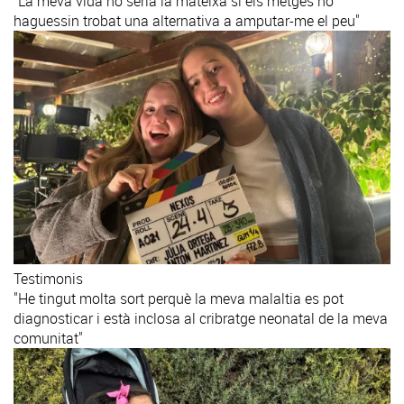
"La meva vida no seria la mateixa si els metges no
haguessin trobat una alternativa a amputar-me el peu"
Testimonis
"He tingut molta sort perquè la meva malaltia es pot
diagnosticar i està inclosa al cribratge neonatal de la meva
comunitat"