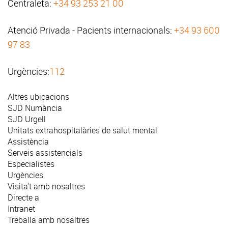
Centraleta:
+34 93 253 21 00
Atenció Privada - Pacients internacionals:
+34 93 600
97 83
Urgències:
112
Altres ubicacions
SJD Numància
SJD Urgell
Unitats extrahospitalàries de salut mental
Assistència
Serveis assistencials
Especialistes
Urgències
Visita't amb nosaltres
Directe a
Intranet
Treballa amb nosaltres